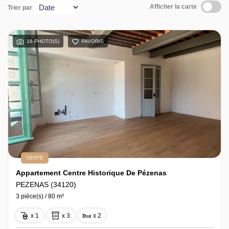
Afficher la carte
Trier par
16 PHOTO(S)
FAVORIS
VENTE
Appartement Centre Historique De Pézenas
PEZENAS (34120)
3 pièce(s) / 80 m²
x 1
x 3
x 2