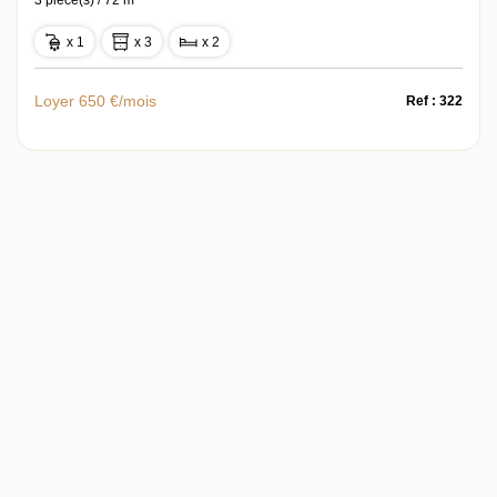
x 1
x 3
x 2
Loyer 650 €/mois
Ref : 322