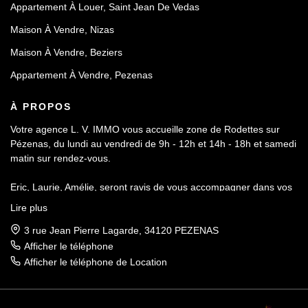
Appartement À Louer, Saint Jean De Vedas
Maison À Vendre, Nizas
Maison À Vendre, Beziers
Appartement À Vendre, Pezenas
À PROPOS
Votre agence L. V. IMMO vous accueille zone de Rodettes sur
Pézenas, du lundi au vendredi de 9h - 12h et 14h - 18h et samedi
matin sur rendez-vous.
Eric, Laurie, Amélie, seront ravis de vous accompagner dans vos
démarches de ventes, de locations et de gestion locative.
Lire plus
Fort d'une expérience de plusieurs dizaine d'années, notre
cohésion d'équipe vous permettra de réaliser votre projet
3 rue Jean Pierre Lagarde, 34120 PEZENAS
immobilier dans les meilleures conditions et délais.
Afficher le téléphone
Afficher le téléphone de Location
Tel : 06.69.92.33.44 / 06.44.71.17.71
Mail : lvimmo.34120@gmail.com