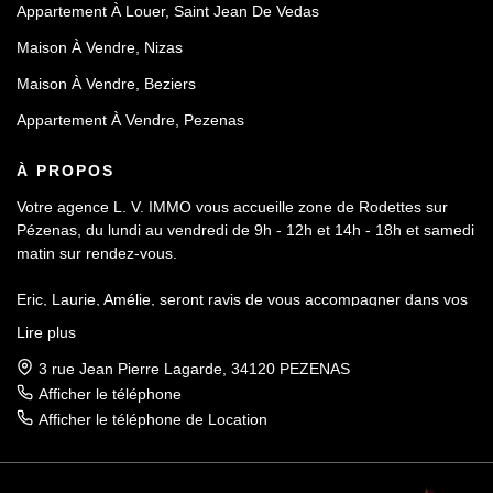
Appartement À Louer, Saint Jean De Vedas
Maison À Vendre, Nizas
Maison À Vendre, Beziers
Appartement À Vendre, Pezenas
À PROPOS
Votre agence L. V. IMMO vous accueille zone de Rodettes sur
Pézenas, du lundi au vendredi de 9h - 12h et 14h - 18h et samedi
matin sur rendez-vous.
Eric, Laurie, Amélie, seront ravis de vous accompagner dans vos
démarches de ventes, de locations et de gestion locative.
Lire plus
Fort d'une expérience de plusieurs dizaine d'années, notre
cohésion d'équipe vous permettra de réaliser votre projet
3 rue Jean Pierre Lagarde, 34120 PEZENAS
immobilier dans les meilleures conditions et délais.
Afficher le téléphone
Afficher le téléphone de Location
Tel : 06.69.92.33.44 / 06.44.71.17.71
Mail : lvimmo.34120@gmail.com