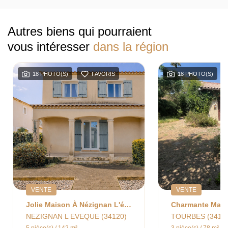
Autres biens qui pourraient
vous intéresser
dans la région
18 PHOTO(S)
FAVORIS
18 PHOTO(S)
VENTE
VENTE
Jolie Maison À Nézignan L'évêque
NEZIGNAN L EVEQUE (34120)
TOURBES (3412