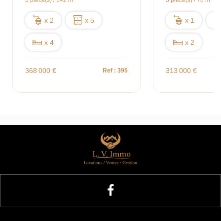
5 pièce(s) / 142 m²
3 pièce(s) / 78 m²
x 2
x 5
x 1
x 4
x 2
368 000 €
313 000 €
Ref : 395