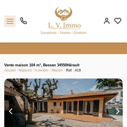
Vendre
Vente maison 104 m², Bessan 34550Hérault
Accueil
Maisons
A vendre
Maison
Ref. : 419
Acheter
Faire gérer
Louer
L'agence