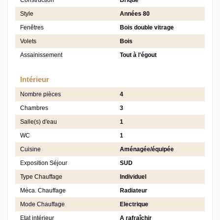
Construction
Brique
Style
Années 80
Fenêtres
Bois double vitrage
Volets
Bois
Assainissement
Tout à l'égout
Intérieur
Nombre pièces
4
Chambres
3
Salle(s) d'eau
1
WC
1
Cuisine
Aménagée/équipée
Exposition Séjour
SUD
Type Chauffage
Individuel
Méca. Chauffage
Radiateur
Mode Chauffage
Electrique
Etat intérieur
A rafraîchir