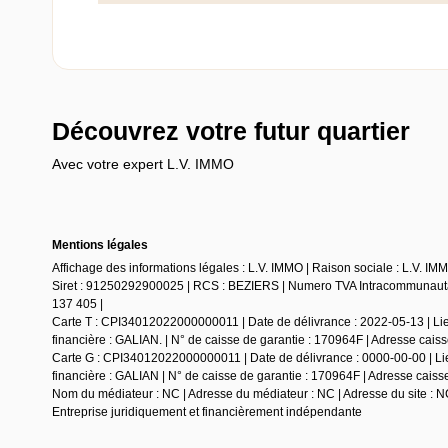
Découvrez votre futur quartier
Avec votre expert L.V. IMMO
Mentions légales
Affichage des informations légales : L.V. IMMO | Raison sociale : L.V. I
Siret : 91250292900025 | RCS : BEZIERS | Numero TVA Intracommunautair
137 405 |
Carte T : CPI34012022000000011 | Date de délivrance : 2022-05-13 | L
financière : GALIAN. | N° de caisse de garantie : 170964F | Adresse caiss
Carte G : CPI34012022000000011 | Date de délivrance : 0000-00-00 | L
financière : GALIAN | N° de caisse de garantie : 170964F | Adresse caiss
Nom du médiateur : NC | Adresse du médiateur : NC | Adresse du site : N
Entreprise juridiquement et financièrement indépendante