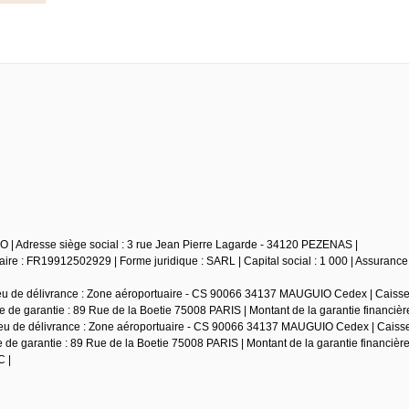
MMO | Adresse siège social : 3 rue Jean Pierre Lagarde - 34120 PEZENAS |
e : FR19912502929 | Forme juridique : SARL | Capital social : 1 000 | Assuranc
ieu de délivrance : Zone aéroportuaire - CS 90066 34137 MAUGUIO Cedex | Caisse
e de garantie : 89 Rue de la Boetie 75008 PARIS | Montant de la garantie financière
ieu de délivrance : Zone aéroportuaire - CS 90066 34137 MAUGUIO Cedex | Caisse
e de garantie : 89 Rue de la Boetie 75008 PARIS | Montant de la garantie financière
C |