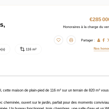
€285 00
s,
Honoraires à la charge du ve
Partager :
Nos honor
(s)
116 m²
l, cette maison de plain-pied de 116 m² sur un terrain de 820 m² vous 
c cheminée, ouvert sur le jardin, parfait pour des moments conviviau
uipée. Un bureau fonctionnel, trois chambres, une salle d'eau et un 