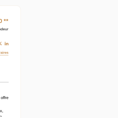
0
**
ndeur
aires
offre
x,
WC